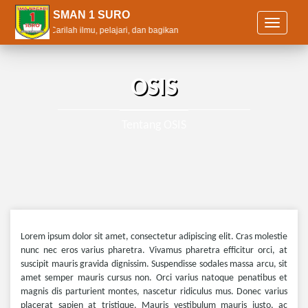
SMAN 1 SURO
T
 ANAK Carilah ilmu, pelajari, dan bagikan
o
g
g
l
OSIS
e
n
a
Tentang OSIS
v
i
g
a
t
i
o
n
Lorem ipsum dolor sit amet, consectetur adipiscing elit. Cras molestie
nunc nec eros varius pharetra. Vivamus pharetra efficitur orci, at
suscipit mauris gravida dignissim. Suspendisse sodales massa arcu, sit
amet semper mauris cursus non. Orci varius natoque penatibus et
magnis dis parturient montes, nascetur ridiculus mus. Donec varius
placerat sapien at tristique. Mauris vestibulum mauris justo, ac