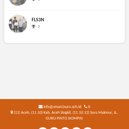
FLS3N
2
info@sman1suro.sch.id
0
(11) Aceh, (11.10) Kab. Aceh Singkil, (11.10.12) Suro Makmur, JL.
GURU PINTO SIOMPIN