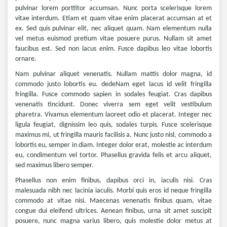
pulvinar lorem porttitor accumsan. Nunc porta scelerisque lorem
vitae interdum. Etiam et quam vitae enim placerat accumsan at et
ex. Sed quis pulvinar elit, nec aliquet quam. Nam elementum nulla
vel metus euismod pretium vitae posuere purus. Nullam sit amet
faucibus est. Sed non lacus enim. Fusce dapibus leo vitae lobortis
ornare.
Nam pulvinar aliquet venenatis. Nullam mattis dolor magna, id
commodo justo lobortis eu. dedeNam eget lacus id velit fringilla
fringilla. Fusce commodo sapien in sodales feugiat. Cras dapibus
venenatis tincidunt. Donec viverra sem eget velit vestibulum
pharetra. Vivamus elementum laoreet odio et placerat. Integer nec
ligula feugiat, dignissim leo quis, sodales turpis. Fusce scelerisque
maximus mi, ut fringilla mauris facilisis a. Nunc justo nisl, commodo a
lobortis eu, semper in diam. Integer dolor erat, molestie ac interdum
eu, condimentum vel tortor. Phasellus gravida felis et arcu aliquet,
sed maximus libero semper.
Phasellus non enim finibus, dapibus orci in, iaculis nisi. Cras
malesuada nibh nec lacinia iaculis. Morbi quis eros id neque fringilla
commodo at vitae nisi. Maecenas venenatis finibus quam, vitae
congue dui eleifend ultrices. Aenean finibus, urna sit amet suscipit
posuere, nunc magna varius libero, quis molestie dolor metus at