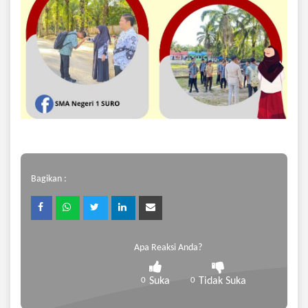
Bagikan :
Apa Reaksi Anda?
0
Suka
0
Tidak Suka