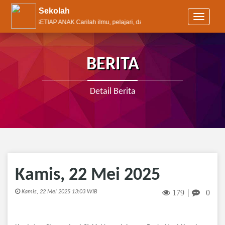
Sekolah
T
 BAGI SETIAP ANAK Carilah ilmu, pelajari, dan bagikan
o
g
g
l
BERITA
e
n
a
Detail Berita
v
i
g
a
t
i
o
n
Kamis, 22 Mei 2025
179
0
Kamis, 22 Mei 2025 13:03 WIB
|